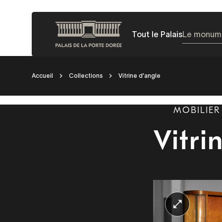
Aller
au
Tout le Palais
Le monum
contenu
principal
Fil
Accueil
Collections
Vitrine d'angle
d'Ariane
MOBILIE
Vitri