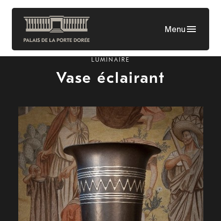
Aller
au
Menu
contenu
principal
LUMINAIRE
Vase éclairant