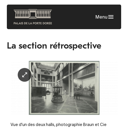
Aller
au
Menu
contenu
principal
La section rétrospective
Legende
Vue d’un des deux halls, photographie Braun et Cie