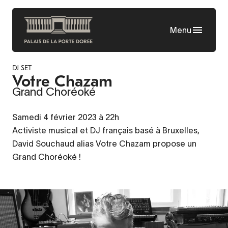
Aller
au
Menu
contenu
principal
DJ SET
Votre Chazam
Grand Choréoké
Samedi 4 février 2023 à 22h
Activiste musical et DJ français basé à Bruxelles,
David Souchaud alias Votre Chazam propose un
Grand Choréoké !