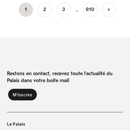
…
Page
1
Page
2
Page
3
910
Page
›
Pagination
courante
suivante
Restons en contact, recevez toute l'actualité du
Palais dans votre boite mail
Le Palais