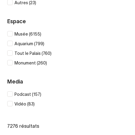
le
Supprimer
Autres
(23)
filtre
le
filtre
Espace
Supprimer
Musée
(6155)
le
Supprimer
Aquarium
(799)
filtre
le
Supprimer
Tout le Palais
(760)
filtre
le
Supprimer
Monument
(260)
filtre
le
filtre
Media
Supprimer
Podcast
(157)
le
Supprimer
Vidéo
(83)
filtre
le
filtre
7276 résultats