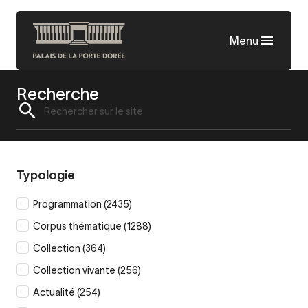
Aller
au
Menu
contenu
principal
Recherche
Typologie
Supprimer
Programmation
(2435)
le
Supprimer
Corpus thématique
(1288)
filtre
le
Supprimer
Collection
(364)
filtre
le
Supprimer
Collection vivante
(256)
filtre
le
Supprimer
Actualité
(254)
filtre