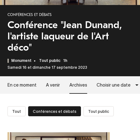
CONFÉRENCES ET DÉBATS
Conférence "Jean Dunand,
l'artiste laqueur de l'Art
déco"
Monument
Tout public
1h
Samedi 16 et dimanche 17 septembre 2023
En ce moment
A venir
Archives
Choisir une date
Tout
Conférences et débats
Tout public