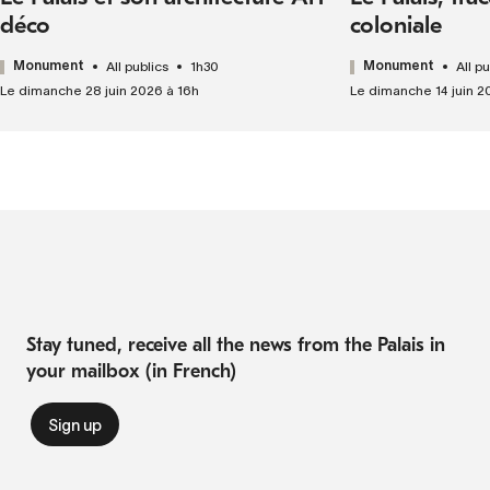
déco
coloniale
All publics
1h30
All p
Monument
Monument
Le dimanche 28 juin 2026 à 16h
Le dimanche 14 juin 2
Stay tuned, receive all the news from the Palais in
your mailbox (in French)