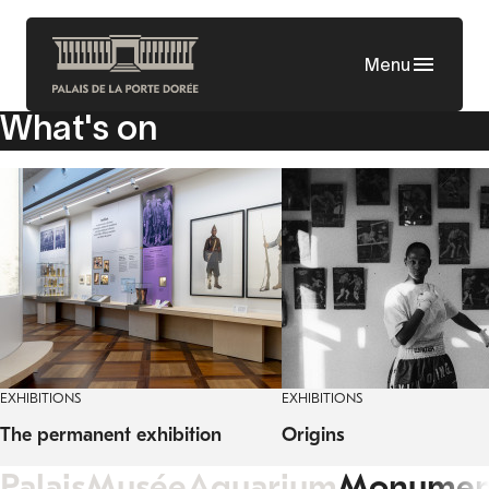
Skip
to
Menu
main
content
What's on
EXHIBITIONS
EXHIBITIONS
The permanent exhibition
Origins
Palais
Musée
Aquarium
Monumen