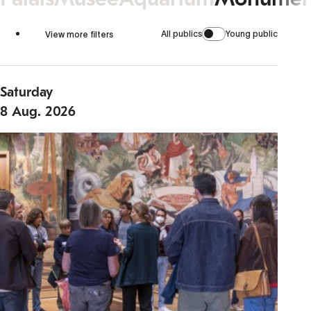
All publics
Young public
View more filters
Saturday
8
Aug.
2026