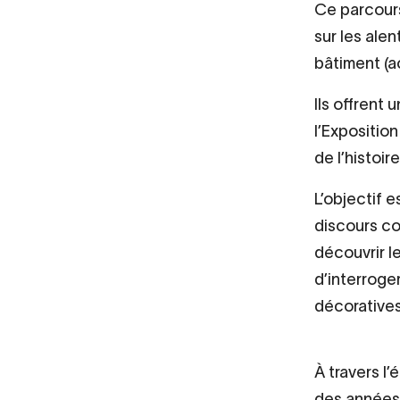
Ce parcours
sur les alen
bâtiment (ac
Ils offrent 
l’Exposition
de l’histoir
L’objectif 
discours co
découvrir le
d’interroge
décorative
À travers l
des années 1