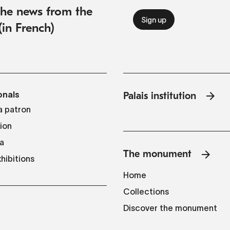
 the news from the
(in French)
onals
Palais institution
 patron
tion
a
The monument
hibitions
Home
Collections
Discover the monument