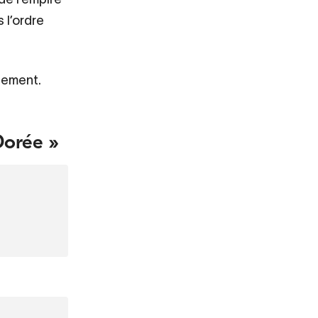
 l’ordre
gement.
Dorée »