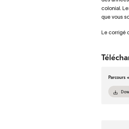
colonial. L
que vous s
Le corrigé 
Télécha
Parcours «
Dow