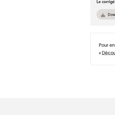
Le corrig
Dow
Pour en
«
Décou