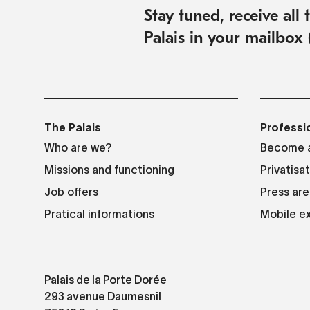
Stay tuned, receive all
Palais in your mailbox 
The Palais
Professi
Who are we?
Become a
Missions and functioning
Privatisa
Job offers
Press are
Pratical informations
Mobile ex
Palais de la Porte Dorée
293 avenue Daumesnil