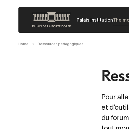
Skip
to
Palais institution
The m
main
content
Breadcrumb
Home
Ressources pédagogiques
Res
Pour all
et d’out
du forum
tout mo