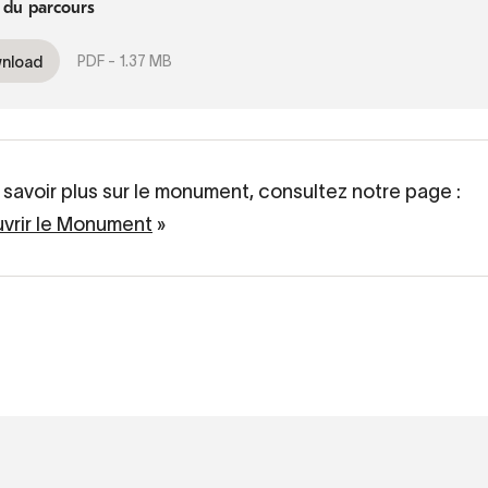
é du parcours
PDF -
1.37 MB
nload
 savoir plus sur le monument, consultez notre page :
vrir le Monument
»