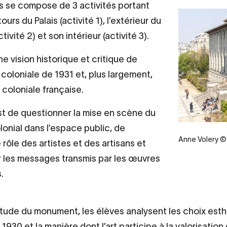
 se compose de 3 activités portant
tours du Palais (activité 1), l’extérieur du
tivité 2) et son intérieur (activité 3).
une vision historique et critique de
 coloniale de 1931 et, plus largement,
e coloniale française.
est de questionner la mise en scène du
lonial dans l’espace public, de
Anne Volery © 
 rôle des artistes et des artisans et
r les messages transmis par les œuvres
s.
’étude du monument, les élèves analysent les choix est
930 et la manière dont l’art participe à la valorisation